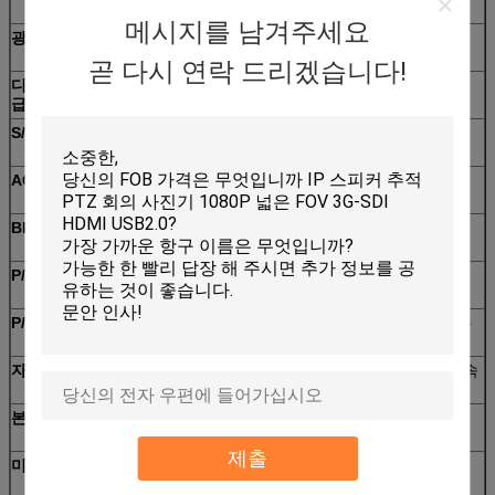
122.4mm
98mm
메시지를 남겨주세요
광학적인 급상승
36X
28X
곧 다시 연락 드리겠습니다!
디지털 방식으로
12X
급상승
S/N 비율
50dB의 위
AGC
자동차/설명서
BLC
자동차/설명서
P/T 범위
팬: 지속 360°; 경사: - 15 ° - 90°
P/T 속도
팬: 0.04° - 90°/s; 경사: 0.03° - 120°/s의 자동 손
가락으로 튀김
자동 선박 여행
1에서 39의 미리 설치된 위치에 자동 스위치 연속
적으로
본 검사
본 검사의 4개의 노선
제출
미리 설치
100