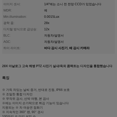
이미지 센서:
1/4"에는 소니 전 전망 CCD가 있었습니다
WDR:
예
Min.illumination:
0.0015Lux
광학 줌:
28x
디지털 방식으로 급상승:
12x
BLC:
자동차/설명서
AGC:
자동차/설명서
바다 감시 사진기
배 감시 카메라
하이 라이트:
,
28X 아날로그 고속 해병 PTZ 사진기 실내/옥외 콤팩트는 디자인을 통합했습니다
특징
※ 가득 차있는 날씨 증거, 반대로 진동, IP66 보호
※ 조밀한 통합 디자인
※ 무작위 검사, 선박 여행, 본 검사
※에는 이미지 손가락으로 튀김 기능이 있습니다
지원되는 ※ 차 여송연 점화기
※ 지속적인 360° 팬, 90° 경사
100까지 ※ 미리 설치 수