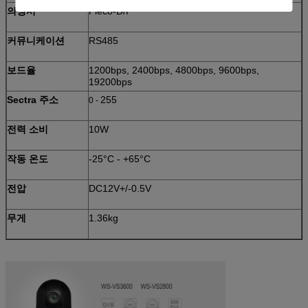
의정서
Pleco-D/P
커뮤니케이션
RS485
보드율
1200bps, 2400bps, 4800bps, 9600bps,
19200bps
Sectra 주소
255
0 -
전력 소비
10W
작동 온도
-25°C - +65°C
전압
DC12V+/-0.5V
무게
1.36kg