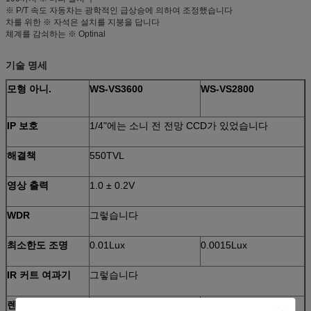
※ P/T 속도 자동차는 광학적인 급상승에 의하여 조정했습니다
차를 위한 ※ 자석은 설치를 지붕을 답니다
체계를 감쇠하는 ※ Optinal
기술 명세
모형 아니.
WS-VS3600
WS-VS2800
IP 보호
1/4"에는 소니 전 전망 CCD가 있었습니다
해결책
550TVL
영상 출력
1.0 ± 0.2V
WDR
그렇습니다
최소한도 조명
0.01Lux
0.0015Lux
IR 커트 여과기
그렇습니다
렌즈
F4.5, f=3.4 -
F3.7, f=3.5 -
F1.6 -
F1.35 -